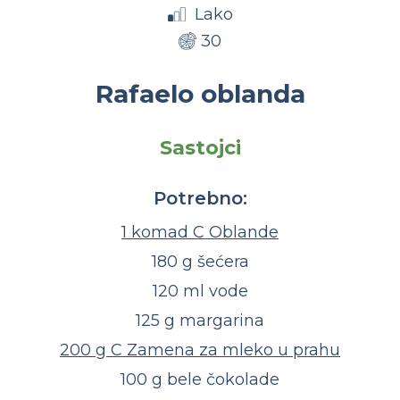
Lako
30
Rafaelo oblanda
Sastojci
Potrebno:
1 komad C Oblande
180 g šećera
120 ml vode
125 g margarina
200 g C Zamena za mleko u prahu
100 g bele čokolade