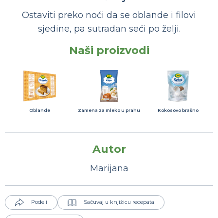
Ostaviti preko noći da se oblande i filovi
sjedine, pa sutradan seći po želji.
Naši proizvodi
Oblande
Zamena za mleko u prahu
Kokosovo brašno
Autor
Marijana
Podeli
Sačuvaj u knjižicu recepata