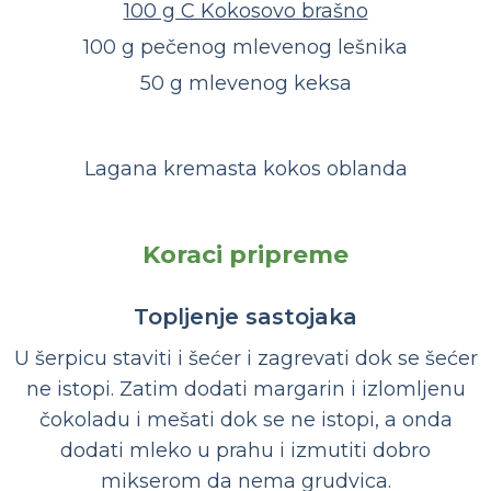
100 g C Kokosovo brašno
100 g pečenog mlevenog lešnika
50 g mlevenog keksa
Lagana kremasta kokos oblanda
Koraci pripreme
Topljenje sastojaka
U šerpicu staviti i šećer i zagrevati dok se šećer
ne istopi. Zatim dodati margarin i izlomljenu
čokoladu i mešati dok se ne istopi, a onda
dodati mleko u prahu i izmutiti dobro
mikserom da nema grudvica.