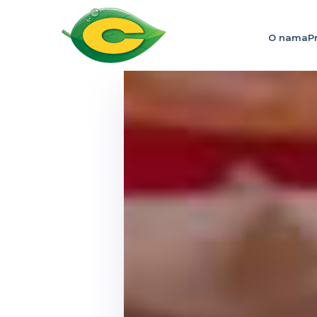
O nama
P