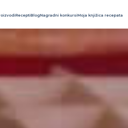
roizvodi
Recepti
Blog
Nagradni konkursi
Moja knjižica recepata