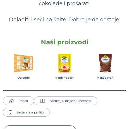
čokolade i prošarati.
Ohladiti i seći na šnite. Dobro je da odstoje.
Naši proizvodi
Oblande
Vanilin šećer
Kakao prah
Podeli
Sačuvaj u knjižicu recepata
Sačuvaj na profilu