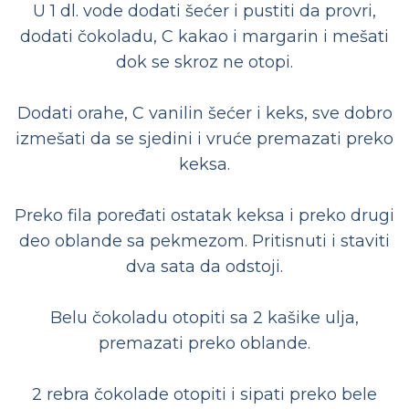
U 1 dl. vode dodati šećer i pustiti da provri,
dodati čokoladu, C kakao i margarin i mešati
dok se skroz ne otopi.
Dodati orahe, C vanilin šećer i keks, sve dobro
izmešati da se sjedini i vruće premazati preko
keksa.
Preko fila poređati ostatak keksa i preko drugi
deo oblande sa pekmezom. Pritisnuti i staviti
dva sata da odstoji.
Belu čokoladu otopiti sa 2 kašike ulja,
premazati preko oblande.
2 rebra čokolade otopiti i sipati preko bele