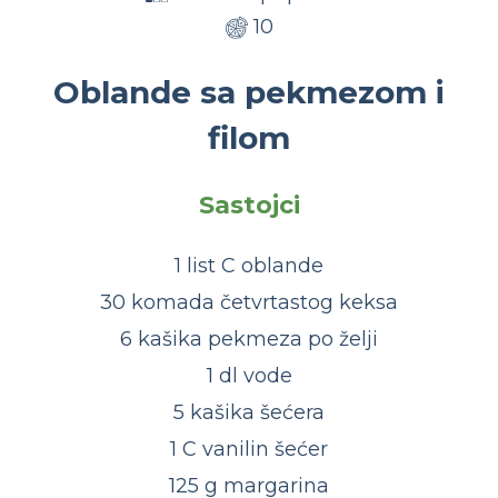
10
Oblande sa pekmezom i
filom
Sastojci
1 list C oblande
30 komada četvrtastog keksa
6 kašika pekmeza po želji
1 dl vode
5 kašika šećera
1 C vanilin šećer
125 g margarina