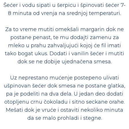
Šećer i vodu sipati u šerpicu i špinovati šećer 7-
8 minuta od vrenja na srednjoj temperaturi.
Za to vreme mutiti omekšali margarin dok ne
postane penast, te mu dodajti zamenu za
mleko u prahu zahvaljujući kojoj će fil imati
tako bogat ukus. Dodati i vanilin šećer i mutiti
dok se ne dobije ujednačena smesa.
Uz neprestano mućenje postepeno ulivati
ušpinovan šećer dok smesa ne postane glatka,
pa je podeliti na dva dela. U jedan deo dodati
otopljenu crnu čokoladu i sitno seckane orahe.
Mešati dok je vruće i ostaviti nekoliko minuta
da se malo prohladi i stegne.