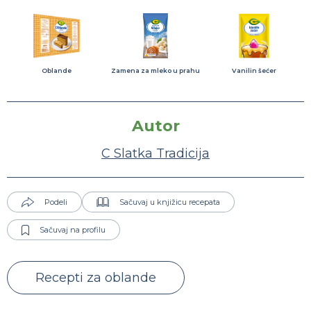
Oblande
Zamena za mleko u prahu
Vanilin šećer
Autor
C Slatka Tradicija
Podeli
Sačuvaj u knjižicu recepata
Sačuvaj na profilu
Recepti za oblande