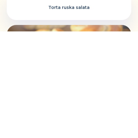
Torta ruska salata
Vaskršnja gnezda i farbanje lukovinom