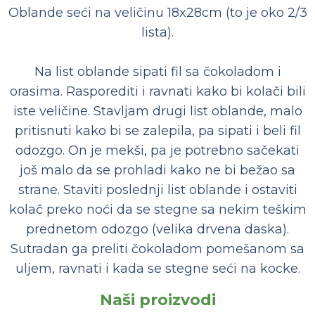
Oblande seći na veličinu 18x28cm (to je oko 2/3
lista).
Na list oblande sipati fil sa čokoladom i
orasima. Rasporediti i ravnati kako bi kolači bili
iste veličine. Stavljam drugi list oblande, malo
pritisnuti kako bi se zalepila, pa sipati i beli fil
odozgo. On je mekši, pa je potrebno sačekati
još malo da se prohladi kako ne bi bežao sa
strane. Staviti poslednji list oblande i ostaviti
kolač preko noći da se stegne sa nekim teškim
prednetom odozgo (velika drvena daska).
Sutradan ga preliti čokoladom pomešanom sa
uljem, ravnati i kada se stegne seći na kocke.
Naši proizvodi