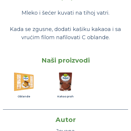
Mleko i šećer kuvati na tihoj vatri.
Kada se zgusne, dodati kašiku kakaoa i sa
vrućim filom nafilovati C oblande.
Naši proizvodi
Oblande
Kakao prah
Autor