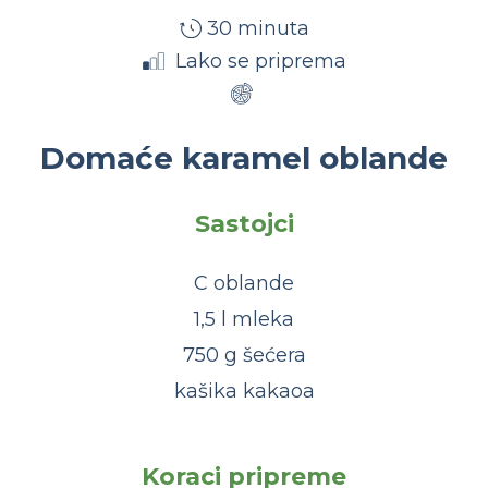
30 minuta
Lako se priprema
Domaće karamel oblande
Sastojci
C oblande
1,5 l mleka
750 g šećera
kašika kakaoa
Koraci pripreme