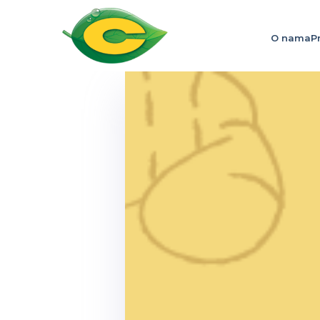
O nama
P