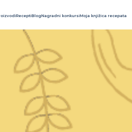
roizvodi
Recepti
Blog
Nagradni konkursi
Moja knjižica recepata