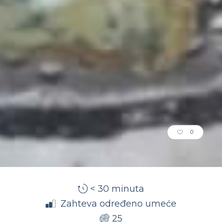
0
< 30 minuta
Zahteva određeno umeće
25