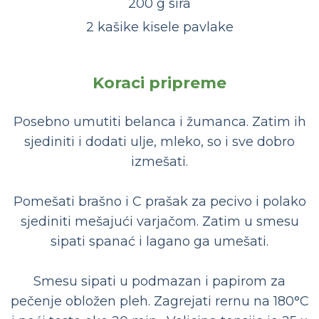
200 g sira
2 kašike kisele pavlake
Koraci pripreme
Posebno umutiti belanca i žumanca. Zatim ih
sjediniti i dodati ulje, mleko, so i sve dobro
izmešati.
Pomešati brašno i C prašak za pecivo i polako
sjediniti mešajući varjačom. Zatim u smesu
sipati spanać i lagano ga umešati.
Smesu sipati u podmazan i papirom za
pečenje obložen pleh. Zagrejati rernu na 180°C