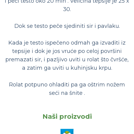
i peći testo oko 20 min . Velicina tepsije je 25 x
30.
Dok se testo peče sjediniti sir i pavlaku.
Kada je testo ispečeno odmah ga izvaditi iz
tepsije i dok je jos vruće po celoj površini
premazati sir, i pazljivo uviti u rolat što čvršće,
a zatim ga uviti u kuhinjsku krpu.
Rolat potpuno ohladiti pa ga oštrim nožem
seći na šnite .
Naši proizvodi