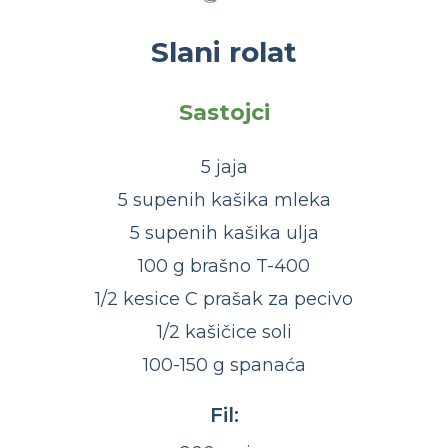
Slani rolat
Sastojci
5 jaja
5 supenih kašika mleka
5 supenih kašika ulja
100 g brašno T-400
1/2 kesice C prašak za pecivo
1/2 kašičice soli
100-150 g spanaća
Fil: