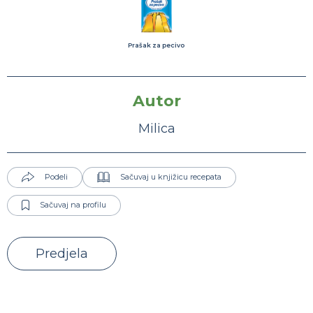
Prašak za pecivo
Autor
Milica
Podeli
Sačuvaj u knjižicu recepata
Sačuvaj na profilu
Predjela