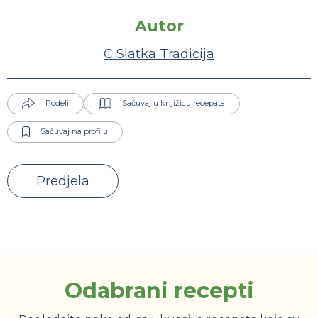
Autor
C Slatka Tradicija
Podeli
Sačuvaj u knjižicu recepata
Sačuvaj na profilu
Predjela
Odabrani recepti