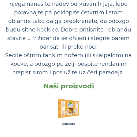
njega nanesite nadev od kuvanih jaja, lepo
poravnajte pa poklopite četvrtim listom
oblande tako da ga preokrenete, da odozgo
budu sitne kockice. Dobro pritisnite i oblandu
stavite u frižider da se ohladi i stegne barem
par sati ili preko noći.
Secite oštrim tankim nožem (ili skalpelom) na
kocke, a odozgo po želji pospite rendanim
trapist sirom i poslužite uz čeri paradajz.
Naši proizvodi
Oblande