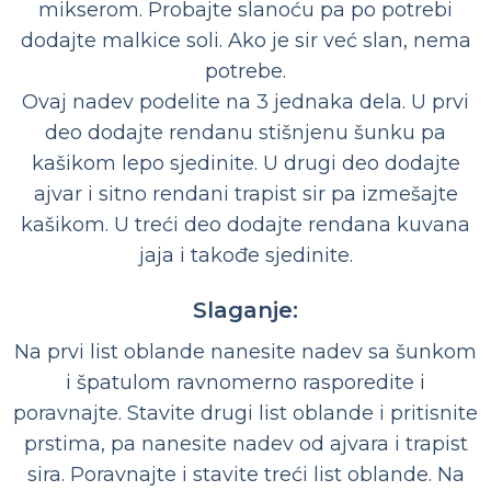
mikserom. Probajte slanoću pa po potrebi
dodajte malkice soli. Ako je sir već slan, nema
potrebe.
Ovaj nadev podelite na 3 jednaka dela. U prvi
deo dodajte rendanu stišnjenu šunku pa
kašikom lepo sjedinite. U drugi deo dodajte
ajvar i sitno rendani trapist sir pa izmešajte
kašikom. U treći deo dodajte rendana kuvana
jaja i takođe sjedinite.
Slaganje:
Na prvi list oblande nanesite nadev sa šunkom
i špatulom ravnomerno rasporedite i
poravnajte. Stavite drugi list oblande i pritisnite
prstima, pa nanesite nadev od ajvara i trapist
sira. Poravnajte i stavite treći list oblande. Na