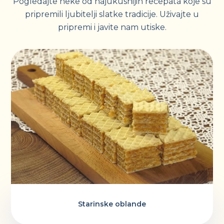
Pogledajte neke od najukusnijih recepata koje su
pripremili ljubitelji slatke tradicije. Uživajte u
pripremi i javite nam utiske.
Starinske oblande