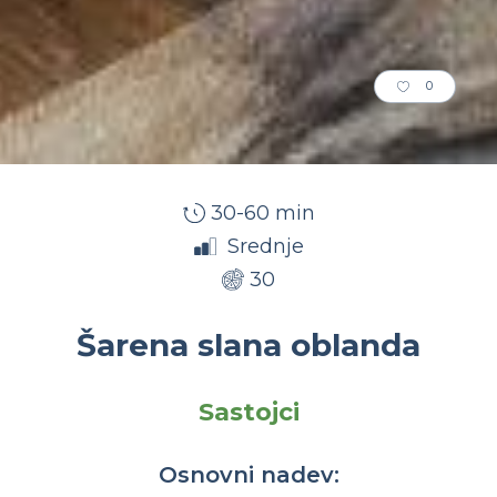
0
30-60 min
Srednje
30
Šarena slana oblanda
Sastojci
Osnovni nadev: