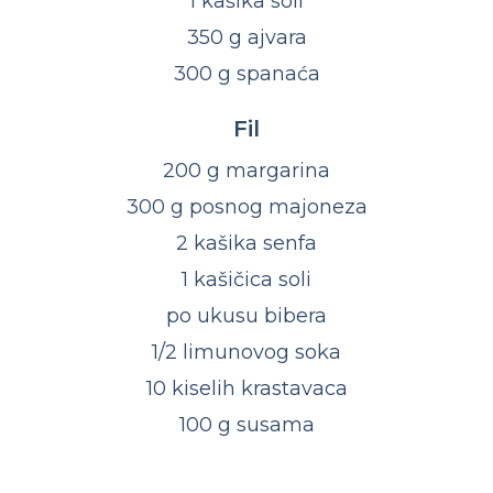
1 kašika soli
350 g ajvara
300 g spanaća
Fil
200 g margarina
300 g posnog majoneza
2 kašika senfa
1 kašičica soli
po ukusu bibera
1/2 limunovog soka
10 kiselih krastavaca
100 g susama