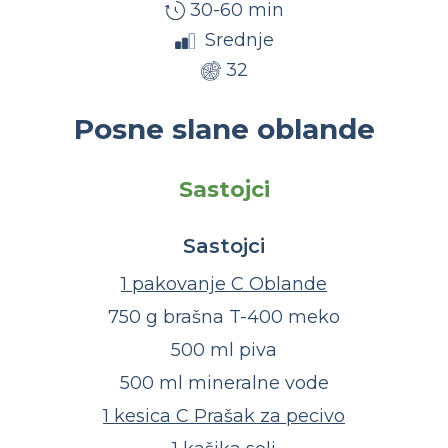
30-60 min
Srednje
32
Posne slane oblande
Sastojci
Sastojci
1 pakovanje C Oblande
750 g brašna T-400 meko
500 ml piva
500 ml mineralne vode
1 kesica C Prašak za pecivo