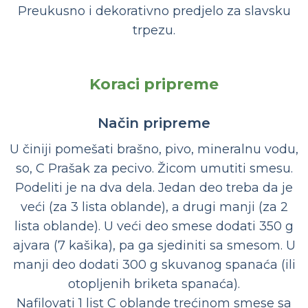
Preukusno i dekorativno predjelo za slavsku
trpezu.
Koraci pripreme
Način pripreme
U činiji pomešati brašno, pivo, mineralnu vodu,
so, C Prašak za pecivo. Žicom umutiti smesu.
Podeliti je na dva dela. Jedan deo treba da je
veći (za 3 lista oblande), a drugi manji (za 2
lista oblande). U veći deo smese dodati 350 g
ajvara (7 kašika), pa ga sjediniti sa smesom. U
manji deo dodati 300 g skuvanog spanaća (ili
otopljenih briketa spanaća).
Nafilovati 1 list C oblande trećinom smese sa