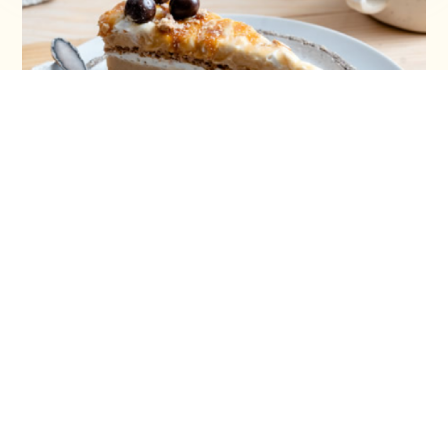
Šeherezada torta