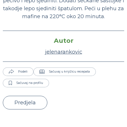
pecivo i lepo sjediniti. Dodati seckane sastojke i
takodje lepo sjediniti špatulom. Peći u plehu za
mafine na 220°C oko 20 minuta.
Autor
jelenarankovic
Podeli
Sačuvaj u knjižicu recepata
Sačuvaj na profilu
Predjela