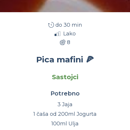
do 30 min
Lako
8
Pica mafini 🍕
Sastojci
Potrebno
3 Jaja
1 čaša od 200ml Jogurta
100ml Ulja