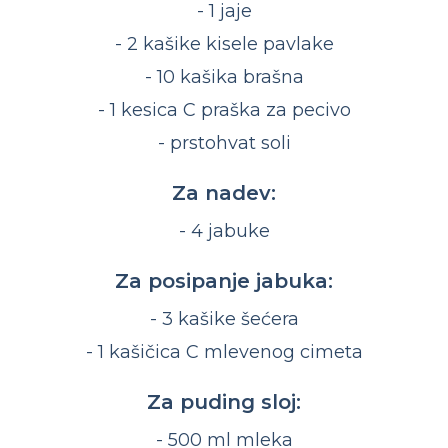
- 1 jaje
- 2 kašike kisele pavlake
- 10 kašika brašna
- 1 kesica C praška za pecivo
- prstohvat soli
Za nadev:
- 4 jabuke
Za posipanje jabuka:
- 3 kašike šećera
- 1 kašičica C mlevenog cimeta
Za puding sloj:
- 500 ml mleka