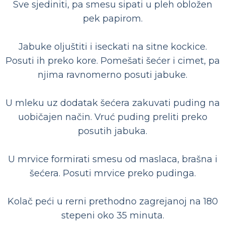
Sve sjediniti, pa smesu sipati u pleh obložen
pek papirom.
Jabuke oljuštiti i iseckati na sitne kockice.
Posuti ih preko kore. Pomešati šećer i cimet, pa
njima ravnomerno posuti jabuke.
U mleku uz dodatak šećera zakuvati puding na
uobičajen način. Vruć puding preliti preko
posutih jabuka.
U mrvice formirati smesu od maslaca, brašna i
šećera. Posuti mrvice preko pudinga.
Kolač peći u rerni prethodno zagrejanoj na 180
stepeni oko 35 minuta.