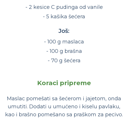
- 2 kesice C pudinga od vanile
- 5 kašika šećera
Još:
- 100 g maslaca
- 100 g brašna
- 70 g šećera
Koraci pripreme
Maslac pomešati sa šećerom i jajetom, onda
umutiti. Dodati u umućeno i kiselu pavlaku,
kao i brašno pomešano sa praškom za pecivo.