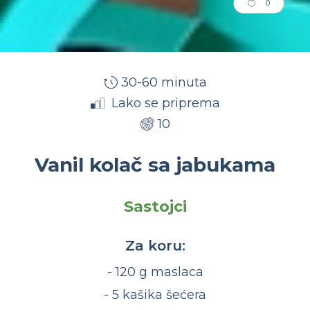
0
30-60 minuta
Lako se priprema
10
Vanil kolač sa jabukama
Sastojci
Za koru:
- 120 g maslaca
- 5 kašika šećera