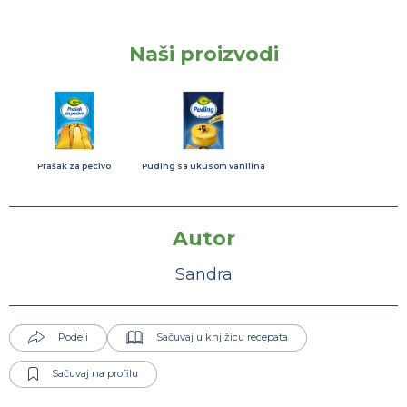
Naši proizvodi
Prašak za pecivo
Puding sa ukusom vanilina
Autor
Sandra
Podeli
Sačuvaj u knjižicu recepata
Sačuvaj na profilu