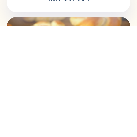
Vaskršnja gnezda i farbanje lukovinom