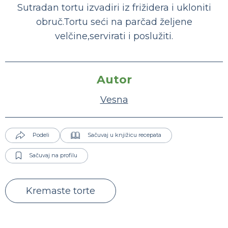
Sutradan tortu izvadiri iz frižidera i ukloniti
obruč.Tortu seći na parčad željene
velčine,servirati i poslužiti.
Autor
Vesna
Podeli
Sačuvaj u knjižicu recepata
Sačuvaj na profilu
Kremaste torte