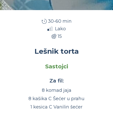
30-60 min
Lako
15
Lešnik torta
Sastojci
Za fil:
8 komad jaja
8 kašika C Šećer u prahu
1 kesica C Vanilin šećer