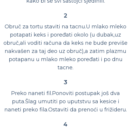
kako bi se svi sastojci sjedinili.
2
Obruč za tortu staviti na tacnu.U mlako mleko
potapati keks i poređati okolo (u dubak,uz
obruč,ali voditi računa da keks ne bude previše
nakvašen za taj deo uz obruč),a zatim plazmu
potapanu u mlako mleko poređati i po dnu
tacne.
3
Preko naneti fil.Ponoviti postupak još dva
puta.Šlag umutiti po uputstvu sa kesice i
naneti preko fila.Ostaviti da prenoći u frižideru.
4