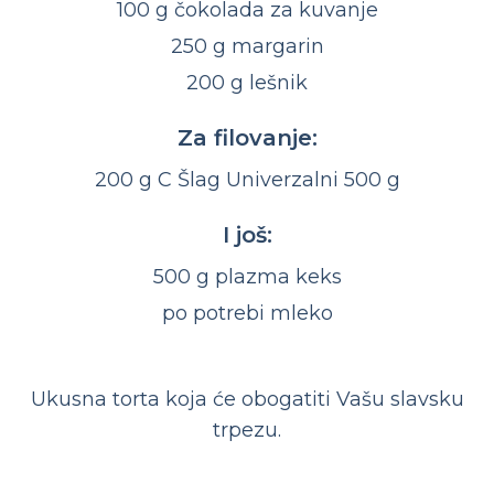
100 g čokolada za kuvanje
250 g margarin
200 g lešnik
Za filovanje:
200 g C Šlag Univerzalni 500 g
I još:
500 g plazma keks
po potrebi mleko
Ukusna torta koja će obogatiti Vašu slavsku
trpezu.