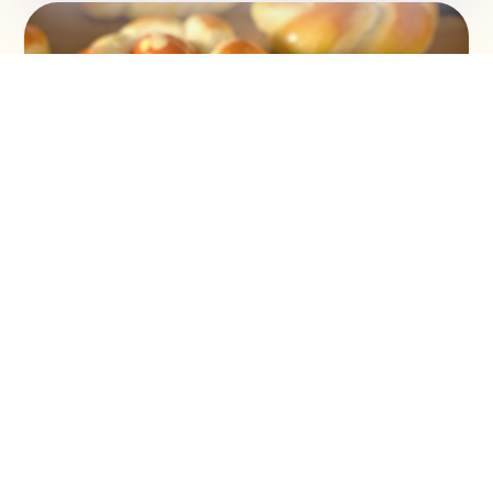
Vaskršnja gnezda i farbanje lukovinom