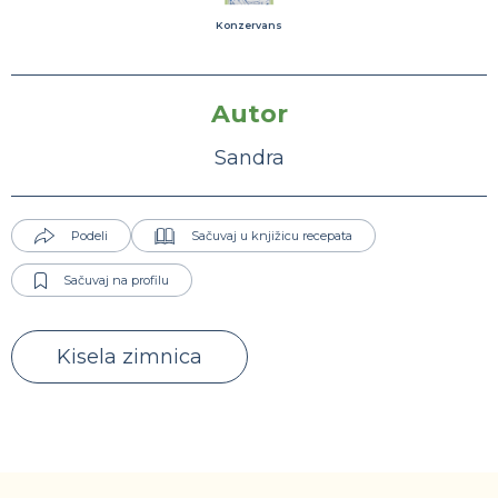
Konzervans
Autor
Sandra
Podeli
Sačuvaj u knjižicu recepata
Sačuvaj na profilu
Kisela zimnica