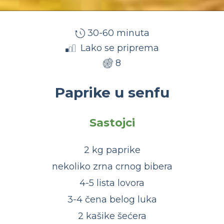
30-60 minuta
Lako se priprema
8
Paprike u senfu
Sastojci
2 kg paprike
nekoliko zrna crnog bibera
4-5 lista lovora
3-4 čena belog luka
2 kašike šećera