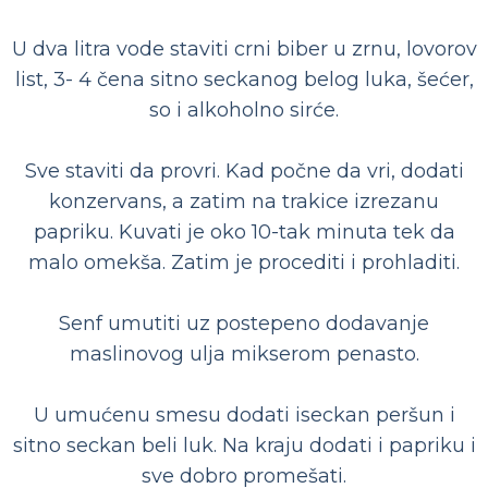
U dva litra vode staviti crni biber u zrnu, lovorov
list, 3- 4 čena sitno seckanog belog luka, šećer,
so i alkoholno sirće.
Sve staviti da provri. Kad počne da vri, dodati
konzervans, a zatim na trakice izrezanu
papriku. Kuvati je oko 10-tak minuta tek da
malo omekša. Zatim je procediti i prohladiti.
Senf umutiti uz postepeno dodavanje
maslinovog ulja mikserom penasto.
U umućenu smesu dodati iseckan peršun i
sitno seckan beli luk. Na kraju dodati i papriku i
sve dobro promešati.