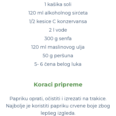
1 kašika soli
120 ml alkoholnog sirćeta
1/2 kesice C konzervansa
2 l vode
300 g senfa
120 ml maslinovog ulja
50 g peršuna
5- 6 čena belog luka
Koraci pripreme
Papriku oprati, očistiti i izrezati na trakice.
Najbolje je koristiti papriku crvene boje zbog
lepšeg izgleda.