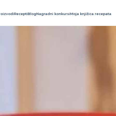
roizvodi
Recepti
Blog
Nagradni konkursi
Moja knjižica recepata