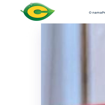
O nama
P