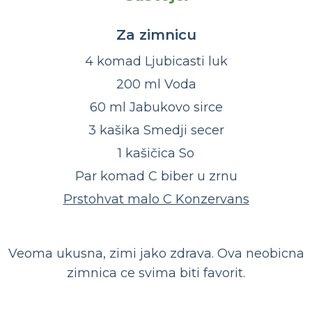
Za zimnicu
4 komad Ljubicasti luk
200 ml Voda
60 ml Jabukovo sirce
3 kašika Smedji secer
1 kašičica So
Par komad C biber u zrnu
Prstohvat malo C Konzervans
Veoma ukusna, zimi jako zdrava. Ova neobicna
zimnica ce svima biti favorit.