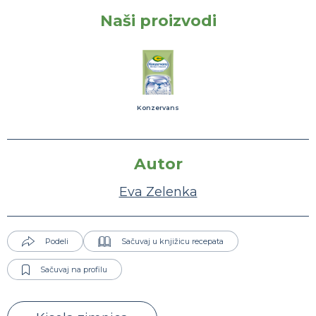
Naši proizvodi
Konzervans
Autor
Eva Zelenka
Podeli
Sačuvaj u knjižicu recepata
Sačuvaj na profilu