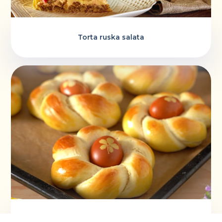
Torta ruska salata
Vaskršnja gnezda i farbanje lukovinom