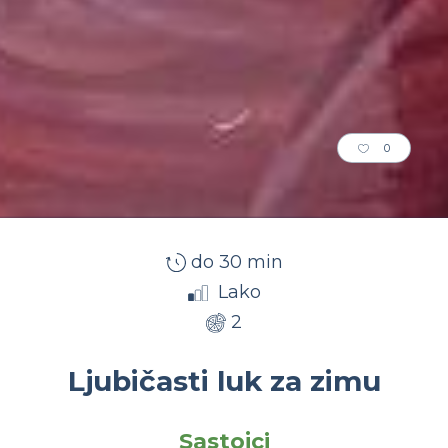
0
do 30 min
Lako
2
Ljubičasti luk za zimu
Sastojci