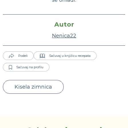
se ohladi.
Autor
Nenica22
Podeli
Sačuvaj u knjižicu recepata
Sačuvaj na profilu
Kisela zimnica