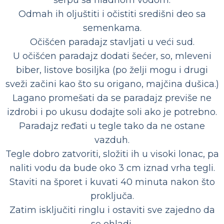
šerpu sa hladnom vodom.
Odmah ih oljuštiti i očistiti središni deo sa
semenkama.
Očišćen paradajz stavljati u veći sud.
U očišćen paradajz dodati šećer, so, mleveni
biber, listove bosiljka (po želji mogu i drugi
sveži začini kao što su origano, majčina dušica.)
Lagano promešati da se paradajz previše ne
izdrobi i po ukusu dodajte soli ako je potrebno.
Paradajz ređati u tegle tako da ne ostane
vazduh.
Tegle dobro zatvoriti, složiti ih u visoki lonac, pa
naliti vodu da bude oko 3 cm iznad vrha tegli.
Staviti na šporet i kuvati 40 minuta nakon što
proključa.
Zatim isključiti ringlu i ostaviti sve zajedno da