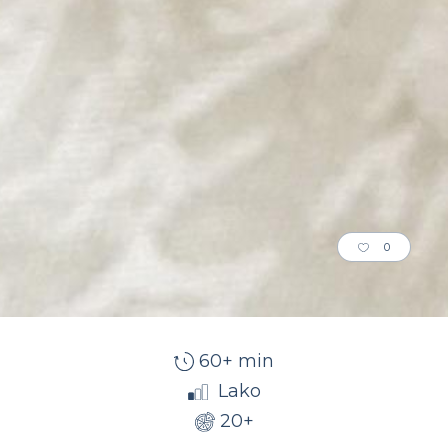
0
60+ min
Lako
20+