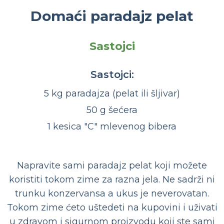
Domaći paradajz pelat
Sastojci
Sastojci:
5 kg paradajza (pelat ili šljivar)
50 g šećera
1 kesica "C" mlevenog bibera
Napravite sami paradajz pelat koji možete
koristiti tokom zime za razna jela. Ne sadrži ni
trunku konzervansa a ukus je neverovatan.
Tokom zime ćeto uštedeti na kupovini i uživati
u zdravom i sigurnom proizvodu koji ste sami