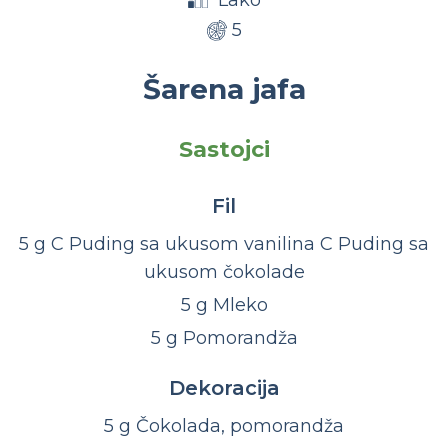
Lako
5
Šarena jafa
Sastojci
Fil
5 g C Puding sa ukusom vanilina C Puding sa
ukusom čokolade
5 g Mleko
5 g Pomorandža
Dekoracija
5 g Čokolada, pomorandža