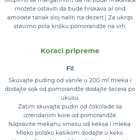
otopimo sa margarinom da ne bude hrskava,a
možete ostaviti da bude hrskava al ond
amorate tanak sloj naliti na dezert.) Za ukrqs
stavimo pola krišku pomorandže na vrh.
Koraci pripreme
Fil
Skuvajte puding od vanile u 200 ml mleka i
dodajte sok od pomorandže dodajte šećera po
ukusu.
Zatim skuvajte pudin od čokolade sa
izrendanim kore od pomorandže.
Napravite mekanu smesu od keksa i mleka.
Mleko polako kašikom dodajte u keks.