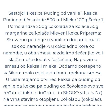
Sastojci: 1 kesica Puding od vanile 1 kesica
Puding od čokolade 500 ml Mleko 100g Šećer 1
Pomorandža 200g čokolada za kolače 50g
margarina za kolače Mleveni keks. Priprema:
Skuvamo pudinge u vanilinu dodamo malo
sok od narandje A u čokoladno kore od
narandje, u oba smesu razdelimo šećer (ko voli
slađe može dodat više šećera) Napravimo
smesu od keksa i mleka. Dodamo postepeno
kašikom malo mleka da budu mekana smesa.
U čase redjamo prvi red keksa pa puding od
vanile pa keksa pa puding od čokolade(ovo sve
ređamo dok ne dođemo do SKORO vrha čaša.)
Na vrha stavimo otopljenu čokoladu (čokoladu