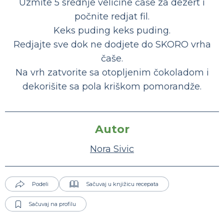
Uzmite 5 srednje veličine čaše za dezert i
počnite redjat fil.
Keks puding keks puding.
Redjajte sve dok ne dodjete do SKORO vrha
čaše.
Na vrh zatvorite sa otopljenim čokoladom i
dekorišite sa pola kriškom pomorandže.
Autor
Nora Sivic
Podeli
Sačuvaj u knjižicu recepata
Sačuvaj na profilu