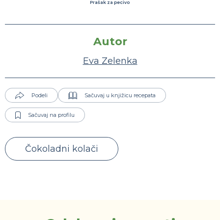
Prašak za pecivo
Autor
Eva Zelenka
Podeli
Sačuvaj u knjižicu recepata
Sačuvaj na profilu
Čokoladni kolači