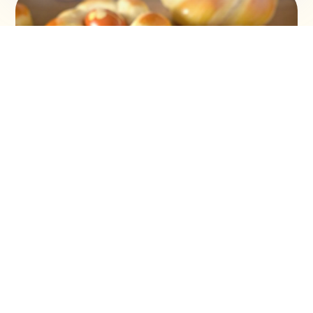
Vaskršnja gnezda i farbanje lukovinom