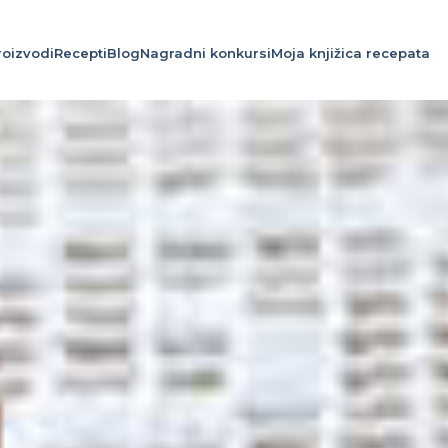
roizvodi
Recepti
Blog
Nagradni konkursi
Moja knjižica recepata