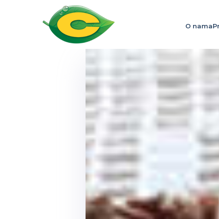
O nama
P