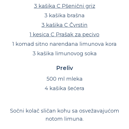
3 kašika C Pšenični griz
3 kašika brašna
3 kašika C Čvrstin
1 kesica C Prašak za pecivo
1 komad sitno narendana limunova kora
3 kašika limunovog soka
Preliv
500 ml mleka
4 kašika šećera
Sočni kolač sličan kohu sa osvežavajućom
notom limuna.