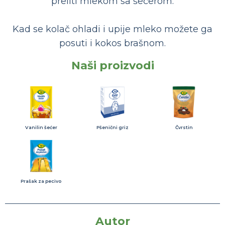
preliti mlekom sa šećerom.
Kad se kolač ohladi i upije mleko možete ga
posuti i kokos brašnom.
Naši proizvodi
Vanilin šećer
Pšenični griz
Čvrstin
Prašak za pecivo
Autor