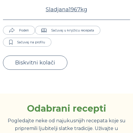
Sladjana1967kg
Podeli
Sačuvaj u knjižicu recepata
Sačuvaj na profilu
Biskvitni kolači
Odabrani recepti
Pogledajte neke od najukusnijih recepata koje su
pripremili ljubitelji slatke tradicije. Uživajte u