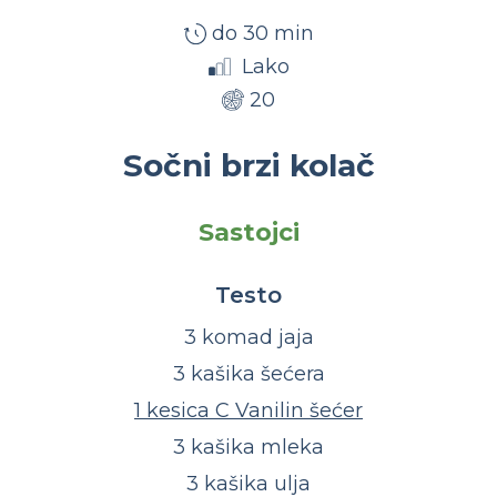
do 30 min
Lako
20
Sočni brzi kolač
Sastojci
Testo
3 komad jaja
3 kašika šećera
1 kesica C Vanilin šećer
3 kašika mleka
3 kašika ulja