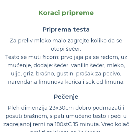
Koraci pripreme
Priprema testa
Za preliv mleko malo zagrejte koliko da se
otopi šećer.
Testo se muti žicom: prvo jaja pa se redom, uz
mućenje, dodaje: šećer, vanilin šećer, mleko,
ulje, griz, brašno, gustin, prašak za pecivo,
narendana limunova korica i sok od limuna.
Pečenje
Pleh dimenzija 23x30cm dobro podmazati i
posuti brašnom, sipati umućeno testo i peći u
zagrejanoj rerni na 180stC 15 minuta. Vreo kolač