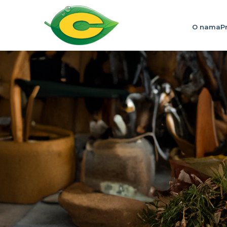
O nama
P