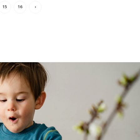
15
16
›