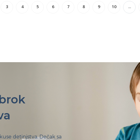
3
4
5
6
7
8
9
10
...
obrok
va
ukuse detinjstva. Dečak sa