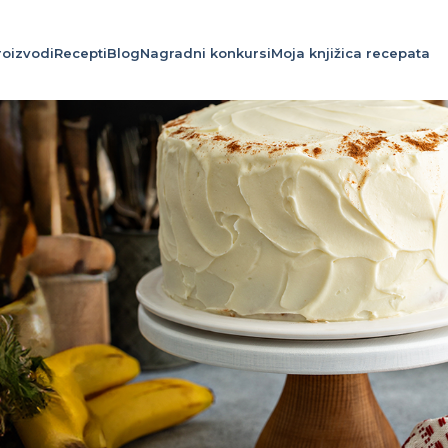
roizvodi
Recepti
Blog
Nagradni konkursi
Moja knjižica recepata