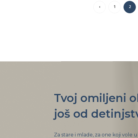
‹
1
2
Tvoj omiljeni 
još od detinjst
Za stare i mlade, za one koji vole 