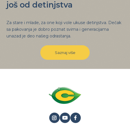
još od detinjstva
Za stare i mlade, za one koji vole ukuse detinjstva. Dečak
sa pakovanja je dobro poznat svima i generacijama
unazad je deo našeg odrastanja.
Saznaj više