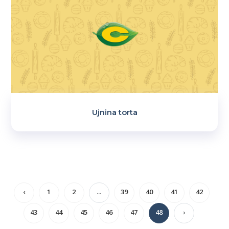
Ujnina torta
‹
1
2
...
39
40
41
42
43
44
45
46
47
48
›